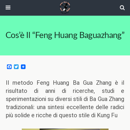
Cos’è Il “Feng Huang Baguazhang”
F
T
a
w
c
i
e
t
Il metodo Feng Huang Ba Gua Zhang è il
b
t
o
e
risultato di anni di ricerche, studi e
o
r
sperimentazioni su diversi stili di Ba Gua Zhang
k
tradizionali: una sintesi eccellente delle radici
più solide e ricche di questo stile di Kung Fu